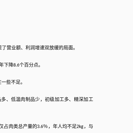
现了营业额、利润增速双放缓的局面。
年下降
个百分点。
8.6
在一些不足。
品多、低温肉制品少，初级加工多、精深加工
仅占肉类总产量的
％，年人均不足
，与
3.6
2kg