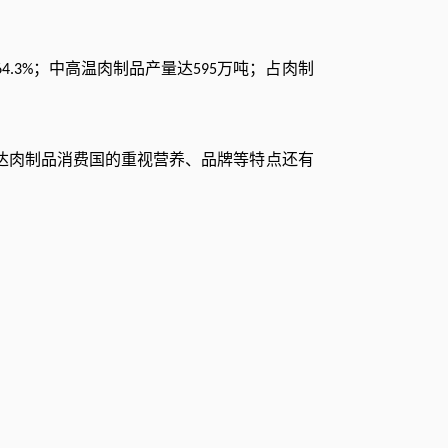
；中高温肉制品产量达
万吨；占肉制
64.3%
595
达肉制品消费国的重视营养、品牌等特点还有