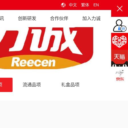
中文
繁体
EN
讯
创新研发
合作伙伴
加入力诚
项
流通品项
礼盒品项