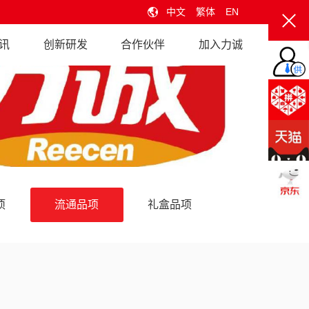
中文
繁体
EN
讯
创新研发
合作伙伴
加入力诚
项
流通品项
礼盒品项