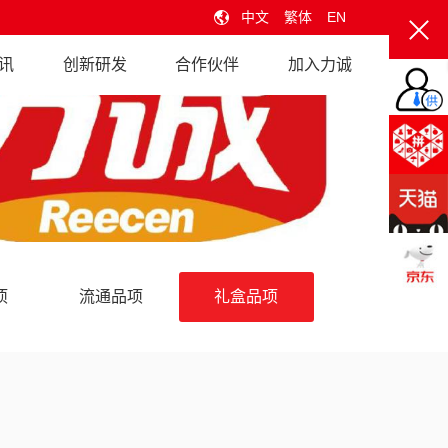
中文
繁体
EN
讯
创新研发
合作伙伴
加入力诚
项
流通品项
礼盒品项